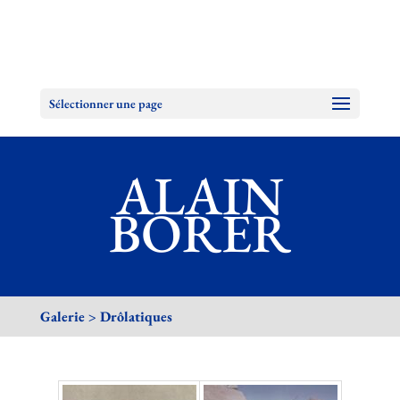
Sélectionner une page
ALAIN
BORER
Galerie > Drôlatiques